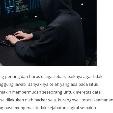
g penting dan harus dijaga sebaik-baiknya agar tidak
nggung jawab. Banyaknya celah yang ada pada situs
emakin mempermudah seseorang untuk meretas data
sa dilakukan oleh hacker saja, kurangnya literasi keamana
ng pasti mengenai tindak kejahatan digital semakin