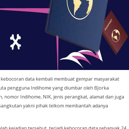
s kebocoran data kembali membuat gempar masyarakat
juta pengguna Indihome yang diumbar oleh BJorka
on, nomor Indihome, NIK, jenis perangkat, alamat dan juga
sangkutan yakni pihak telkom membantah adanya
telah kejadian tersebut, terjadi kebocoran data sebanyak 24