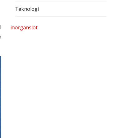
Teknologi
l
morganslot
n