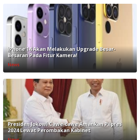
iPhone 14 Akan Melakukan Upgrade Besar-
Besaran Pada Fitur Kamera!
News
Presiden Jokowi Cawe-cawe Amankan Pilpres
2024 Lewat Perombakan Kabinet
News