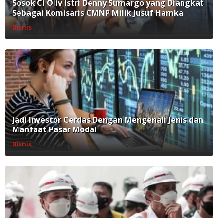
Sosok Ci Oliv Istri Denny Sumargo yang Diangkat
Sebagai Komisaris CMNP Milik Jusuf Hamka
Bisnis
Jadi Investor Cerdas Dengan Mengenali Jenis dan
Manfaat Pasar Modal
Bisnis