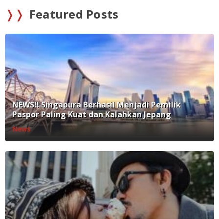
❭❭
Featured Posts
NEWS!! Singapura Berhasil Menjadi Pemilik
Paspor Paling Kuat dan Kalahkan Jepang
News