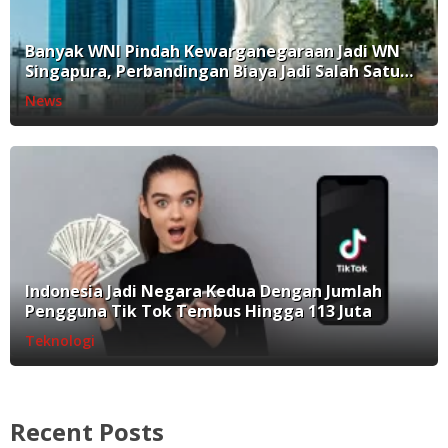
Banyak WNI Pindah Kewarganegaraan Jadi WN
Singapura, Perbandingan Biaya Jadi Salah Satu
Faktor
News
Indonesia Jadi Negara Kedua Dengan Jumlah
Pengguna Tik Tok Tembus Hingga 113 Juta
Teknologi
Recent Posts